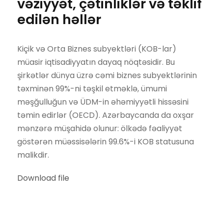
vəziyyət, çətinliklər və təklif
edilən həllər
Kiçik və Orta Biznes subyektləri (KOB-lar)
müasir iqtisadiyyatın dayaq nöqtəsidir. Bu
şirkətlər dünya üzrə cəmi biznes subyektlərinin
təxminən 99%-ni təşkil etməklə, ümumi
məşğulluğun və ÜDM-in əhəmiyyətli hissəsini
təmin edirlər (OECD). Azərbaycanda da oxşar
mənzərə müşahidə olunur: ölkədə fəaliyyət
göstərən müəssisələrin 99.6%-i KOB statusuna
malikdir.
Download file