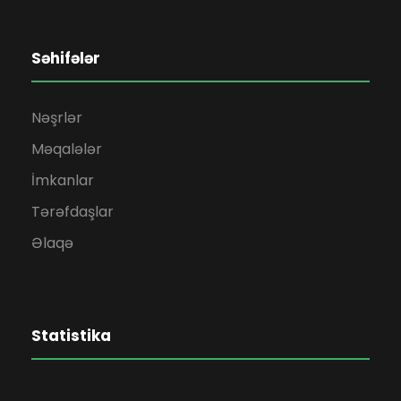
Səhifələr
Nəşrlər
Məqalələr
İmkanlar
Tərəfdaşlar
Əlaqə
Statistika