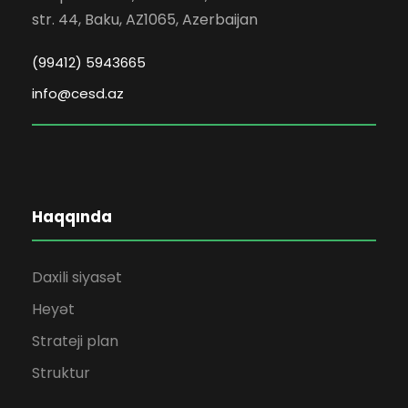
str. 44, Baku, AZ1065, Azerbaijan
(99412) 5943665
info@cesd.az
Haqqında
Daxili siyasət
Heyət
Strateji plan
Struktur