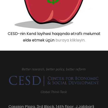
CESD-nin Kənd layihəsi haqqında ətraflı məlumat
əldə etmək üçün
buraya klikləyin.
Caspian Plaza, 3rd Block, 14th floor. J.Jabbarli