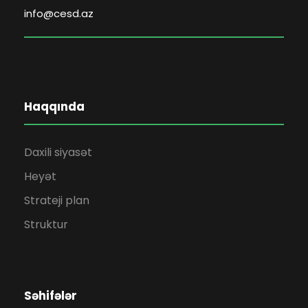
info@cesd.az
Haqqında
Daxili siyasət
Heyət
Strateji plan
Struktur
Səhifələr