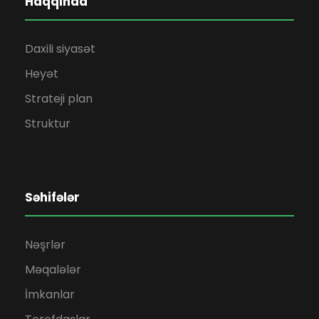
Haqqında
Daxili siyasət
Heyət
Strateji plan
Struktur
Səhifələr
Nəşrlər
Məqalələr
İmkanlar