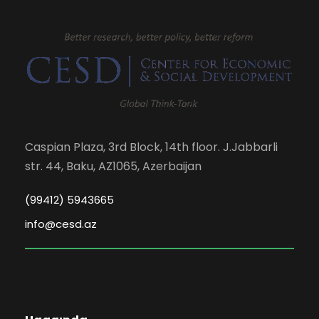
Caspian Plaza, 3rd Block, 14th floor. J.Jabbarli
str. 44, Baku, AZ1065, Azerbaijan
(99412) 5943665
info@cesd.az