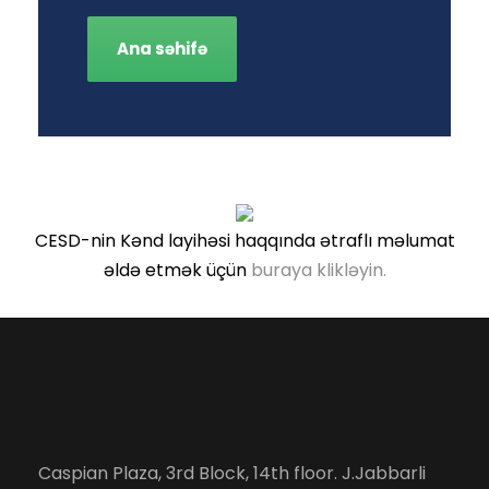
Ana səhifə
CESD-nin Kənd layihəsi haqqında ətraflı məlumat
əldə etmək üçün
buraya klikləyin.
Caspian Plaza, 3rd Block, 14th floor. J.Jabbarli