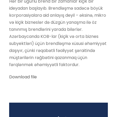
Hər bir uğurlu brend bir zamanlar kiçik bir
ideyadan başlayıb. Brendləşmə sadəcə böyük
korporasiyalara aid anlayış deyil – əksinə, mikro
və kiçik bizneslər də düzgün yanaşma ilə öz
tanınmış brendlərini yarada bilərlər.
Azərbaycanda KOB-lar (kiçik və orta biznes
subyektləri) üçün brendləşmə xüsusi əhəmiyyət
daşıyır, çünki rəqabətli fəaliyyət şəraitində
müştərilərin rəğbətini qazanmaq üçün
fərqlənmək əhəmiyyətli faktordur.
Download file