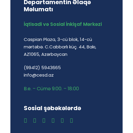
Departamentin Əlaqə
Məlumatı
İqtisadi və Sosial İnkişaf Mərkəzi
Caspian Plaza, 3-cü blok, 14-cü
mərtəbə. C.Cabbarlı küç. 44, Bakı,
AZ1065, Azərbaycan
(99412) 5943665
info@cesd.az
B.e. – Cümə 9:00. – 18:00
Sosial şəbəkələrdə