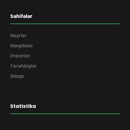
Səhifələr
Nəşrlər
Məqalələr
İmkanlar
Tərəfdaşlar
Əlaqə
Statistika